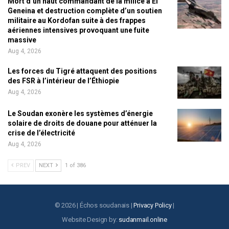
Mort d’un haut commandant de la milice à El
Geneina et destruction complète d’un soutien
militaire au Kordofan suite à des frappes
aériennes intensives provoquant une fuite
massive
Aug 4, 2026
Les forces du Tigré attaquent des positions
des FSR à l’intérieur de l’Éthiopie
Aug 4, 2026
Le Soudan exonère les systèmes d’énergie
solaire de droits de douane pour atténuer la
crise de l’électricité
Aug 4, 2026
PREV
NEXT
1 of 386
© 2026 | Échos soudanais |
Privacy Policy
|
Website Design by:
sudanmail.online