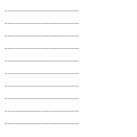
___________________________
___________________________
___________________________
___________________________
___________________________
___________________________
___________________________
___________________________
___________________________
___________________________