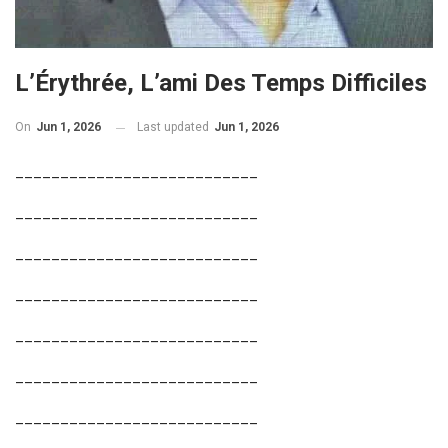
L’Érythrée, L’ami Des Temps Difficiles
On
Jun 1, 2026
Last updated
Jun 1, 2026
___________________________
___________________________
___________________________
___________________________
___________________________
___________________________
___________________________