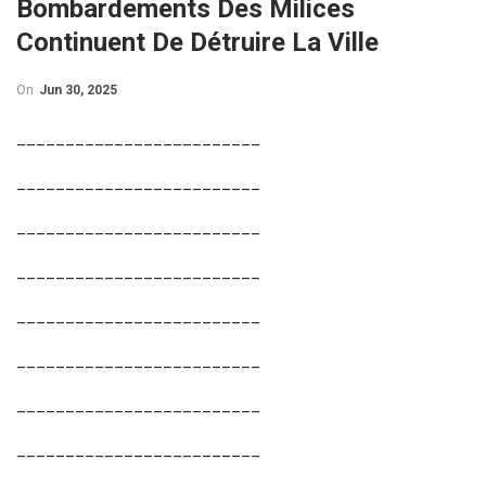
Bombardements Des Milices
Continuent De Détruire La Ville
On
Jun 30, 2025
_________________________
_________________________
_________________________
_________________________
_________________________
_________________________
_________________________
_________________________