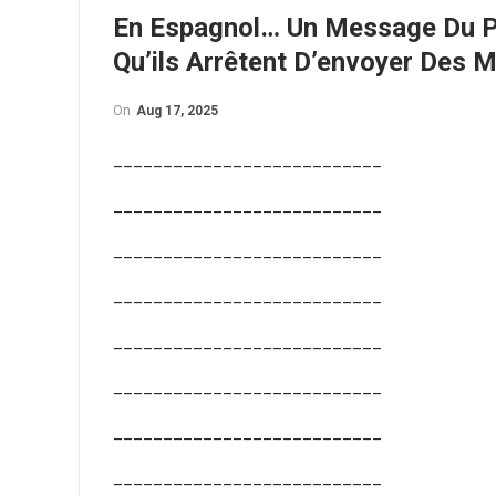
En Espagnol… Un Message Du P
Qu’ils Arrêtent D’envoyer Des 
On
Aug 17, 2025
___________________________
___________________________
___________________________
___________________________
___________________________
___________________________
___________________________
___________________________