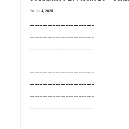
On
Jul 4, 2025
_________________________
_________________________
_________________________
_________________________
_________________________
_________________________
_________________________
_________________________
_________________________