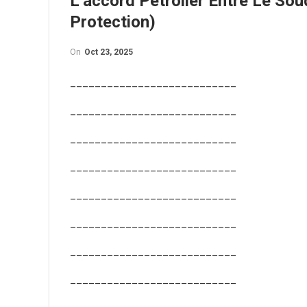
L’accord Pétrolier Entre Le So
Protection)
On
Oct 23, 2025
___________________________
___________________________
___________________________
___________________________
___________________________
___________________________
___________________________
___________________________