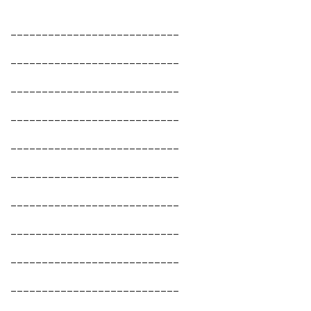
___________________________
___________________________
___________________________
___________________________
___________________________
___________________________
___________________________
___________________________
___________________________
___________________________