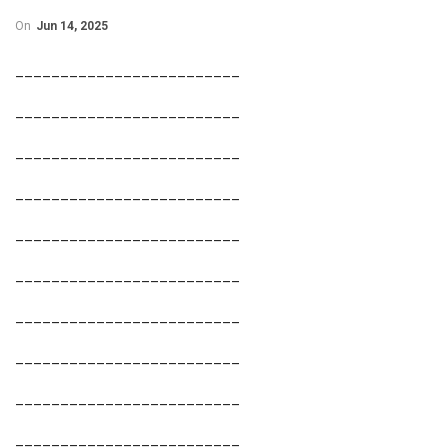
On
Jun 14, 2025
_________________________
_________________________
_________________________
_________________________
_________________________
_________________________
_________________________
_________________________
_________________________
_________________________