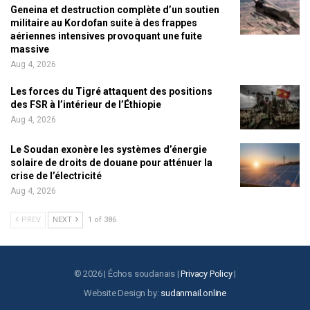
Geneina et destruction complète d’un soutien
militaire au Kordofan suite à des frappes
aériennes intensives provoquant une fuite
massive
Aug 4, 2026
Les forces du Tigré attaquent des positions
des FSR à l’intérieur de l’Éthiopie
Aug 4, 2026
Le Soudan exonère les systèmes d’énergie
solaire de droits de douane pour atténuer la
crise de l’électricité
Aug 4, 2026
PREV
NEXT
1 of 386
© 2026 | Échos soudanais |
Privacy Policy
|
Website Design by:
sudanmail.online