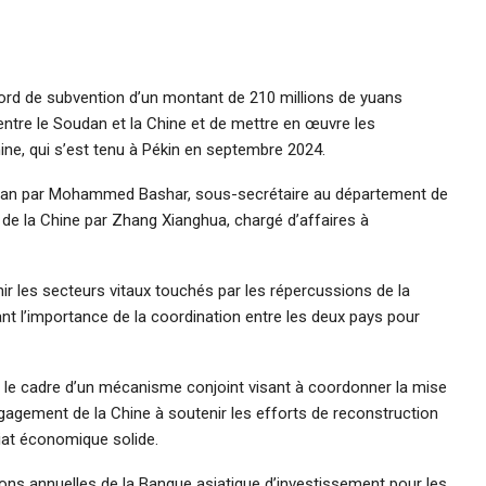
ord de subvention d’un montant de 210 millions de yuans
entre le Soudan et la Chine et de mettre en œuvre les
ne, qui s’est tenu à Pékin en septembre 2024.
dan par Mohammed Bashar, sous-secrétaire au département de
m de la Chine par Zhang Xianghua, chargé d’affaires à
ir les secteurs vitaux touchés par les répercussions de la
gnant l’importance de la coordination entre les deux pays pour
s le cadre d’un mécanisme conjoint visant à coordonner la mise
agement de la Chine à soutenir les efforts de reconstruction
iat économique solide.
ons annuelles de la Banque asiatique d’investissement pour les