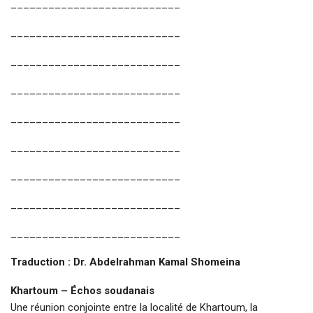
___________________________
___________________________
___________________________
___________________________
___________________________
___________________________
___________________________
___________________________
___________________________
Traduction : Dr. Abdelrahman Kamal Shomeina
Khartoum – Échos soudanais
Une réunion conjointe entre la localité de Khartoum, la