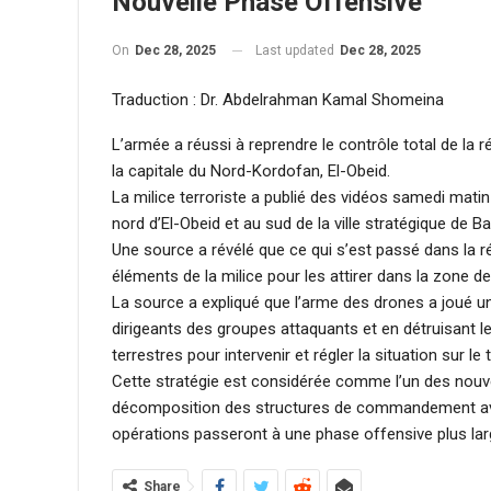
Nouvelle Phase Offensive
On
Dec 28, 2025
Last updated
Dec 28, 2025
Traduction : Dr. Abdelrahman Kamal Shomeina
L’armée a réussi à reprendre le contrôle total de la 
la capitale du Nord-Kordofan, El-Obeid.
La milice terroriste a publié des vidéos samedi matin 
nord d’El-Obeid et au sud de la ville stratégique de Ba
Une source a révélé que ce qui s’est passé dans la ré
éléments de la milice pour les attirer dans la zone d
La source a expliqué que l’arme des drones a joué u
dirigeants des groupes attaquants et en détruisant leu
terrestres pour intervenir et régler la situation sur le t
Cette stratégie est considérée comme l’un des nouve
décomposition des structures de commandement avant
opérations passeront à une phase offensive plus larg
Share