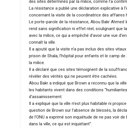
des sites déterminés par la milice, comme l’a confi
La résistance a publié une déclaration explicative à l’
concernant la visite de la coordinatrice des affaires
Le porte-parole de la résistance, Abou Bakr Ahmed Ima
rend sans signification ni effet réel, soulignant que l
avec la milice, ce qui a empêché d’avoir une vue d’en
connaît la ville.
Il a ajouté que la visite n’a pas inclus des sites vitau
prison de Shala, l’hôpital pour enfants et le camp 
la milice.
Il a déclaré que ces sites témoignent de la souffrance
révéler des vérités qui ne peuvent être cachées.
Abou Bakr a indiqué que Brown a reconnu que la ville
les habitants vivent dans des conditions “humiliante
d’assainissement.
Il a expliqué que la ville n’est plus habitable ni propi
question de Brown sur l’absence de blessés, la décla
de l’ONU a exprimé son inquiétude de ne pas voir de 
dans la ville, ce qui est inquiétant”.