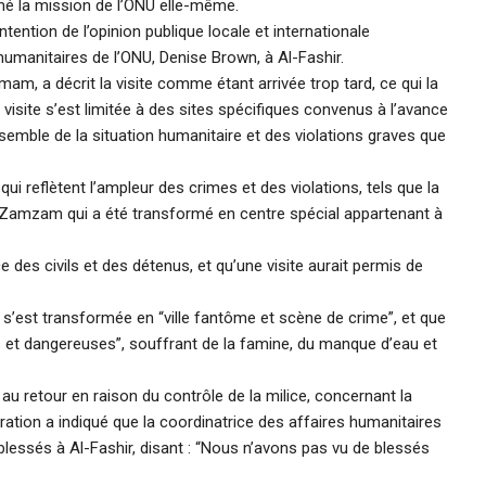
rmé la mission de l’ONU elle-même.
intention de l’opinion publique locale et internationale
 humanitaires de l’ONU, Denise Brown, à Al-Fashir.
m, a décrit la visite comme étant arrivée trop tard, ce qui la
a visite s’est limitée à des sites spécifiques convenus à l’avance
semble de la situation humanitaire et des violations graves que
x qui reflètent l’ampleur des crimes et des violations, tels que la
de Zamzam qui a été transformé en centre spécial appartenant à
 des civils et des détenus, et qu’une visite aurait permis de
 s’est transformée en “ville fantôme et scène de crime”, et que
s et dangereuses”, souffrant de la famine, du manque d’eau et
ce au retour en raison du contrôle de la milice, concernant la
ration a indiqué que la coordinatrice des affaires humanitaires
blessés à Al-Fashir, disant : “Nous n’avons pas vu de blessés