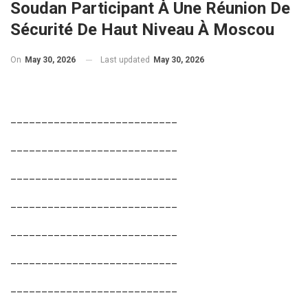
Soudan Participant À Une Réunion De
Sécurité De Haut Niveau À Moscou
On
May 30, 2026
Last updated
May 30, 2026
___________________________
___________________________
___________________________
___________________________
___________________________
___________________________
___________________________