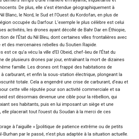
es derniers temps d’une manière effrayante, inquiétante et
nnocents. De plus, elle s’est étendue géographiquement à
il Blanc, le Nord, le Sud et l’Ouest du Kordofan, en plus de
gion occupée du Darfour. L’exemple le plus célèbre est celui
ses activités, les drones ayant décollé de Bahr Dar en Éthiopie,
ion de l’État du Nil Bleu, dont certaines villes frontalières avec
ce et des mercenaires rebelles du Soutien Rapide.
est ce qu’a vécu la ville d’El Obeid, chef-lieu de l’État du
 de plusieurs drones par jour, entraînant la mort de dizaines
ême famille. Les drones ont frappé des habitations de
 à carburant, et enfin la sous-station électrique, plongeant la
obscurité totale. Cela a engendré une crise de carburant, d’eau et
our cette ville réputée pour son activité commerciale et sa
beid est désormais devenue une cible pour la rébellion, qui
yxiant ses habitants, puis en lui imposant un siège et une
, elle placerait tout l’ouest du Soudan à la merci de ces
rage à l’aiguille » [politique de patience extrême ou de petits
-Burhan par le passé, n’est plus adaptée à la situation actuelle.