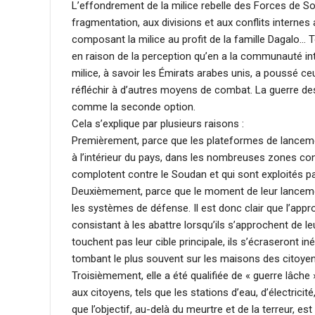
L’effondrement de la milice rebelle des Forces de So
fragmentation, aux divisions et aux conflits internes a
composant la milice au profit de la famille Dagalo… Tou
en raison de la perception qu’en a la communauté inte
milice, à savoir les Émirats arabes unis, a poussé ceu
réfléchir à d’autres moyens de combat. La guerre des
comme la seconde option.
Cela s’explique par plusieurs raisons :
Premièrement, parce que les plateformes de lanceme
à l’intérieur du pays, dans les nombreuses zones cont
complotent contre le Soudan et qui sont exploités pa
Deuxièmement, parce que le moment de leur lanceme
les systèmes de défense. Il est donc clair que l’app
consistant à les abattre lorsqu’ils s’approchent de leu
touchent pas leur cible principale, ils s’écraseront i
tombant le plus souvent sur les maisons des citoyens
Troisièmement, elle a été qualifiée de « guerre lâche
aux citoyens, tels que les stations d’eau, d’électricit
que l’objectif, au-delà du meurtre et de la terreur, est