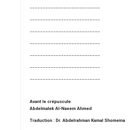
___________________________
___________________________
___________________________
___________________________
___________________________
___________________________
___________________________
Avant le crépuscule
Abdelmalek Al-Naeem Ahmed
Traduction : Dr. Abdelrahman Kamal Shomeina