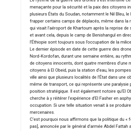
Le rythme de la guerre des drones s’est intensifié c
menaçante pour la sécurité et la paix des citoyens i
plusieurs États du Soudan, notamment le Nil Bleu, le N
frapper certains camps de déplacés, même dans la ré
qui visait l’aéroport de Khartoum après la reprise de 
et avant cela, depuis le camp de Benishangul en direct
l’Éthiopie sont toujours sous l’occupation de la mili
Le dernier épisode en date de cette guerre des drones 
Nord-Kordofan, durant une semaine entière, au rythme
de citoyens innocents, dont quatre membres d’une m
citoyens à El Obeid, puis la station d’eau, les pompes
ville ainsi que plusieurs localités de l’État dans une 
même de transport, ce qui représente une paralysie p
position stratégique. Il est également notoire qu’El O
cherche à y réitérer l’expérience d’El Fasher en asph
occupation. Si une telle situation venait à se produire
mercenaires.
C’est pourquoi nous affirmons que la politique du « fo
pas], annoncée par le général d’armée Abdel Fattah al