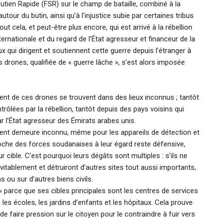
utien Rapide (FSR) sur le champ de bataille, combiné à la
utour du butin, ainsi qu’à l’injustice subie par certaines tribus
t cela, et peut-être plus encore, qui est arrivé à la rébellion
rnationale et du regard de l’État agresseur et financeur de la
x qui dirigent et soutiennent cette guerre depuis l’étranger à
 drones, qualifiée de « guerre lâche », s’est alors imposée
nt de ces drones se trouvent dans des lieux inconnus ; tantôt
rôlées par la rébellion, tantôt depuis des pays voisins qui
r l’État agresseur des Émirats arabes unis.
nt demeure inconnu, même pour les appareils de détection et
roche des forces soudanaises à leur égard reste défensive,
r cible. C’est pourquoi leurs dégâts sont multiples : s’ils ne
névitablement et détruiront d’autres sites tout aussi importants,
 ou sur d’autres biens civils.
 » parce que ses cibles principales sont les centres de services
é, les écoles, les jardins d’enfants et les hôpitaux. Cela prouve
 de faire pression sur le citoyen pour le contraindre à fuir vers