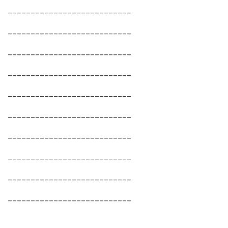
___________________________
___________________________
___________________________
___________________________
___________________________
___________________________
___________________________
___________________________
___________________________
___________________________