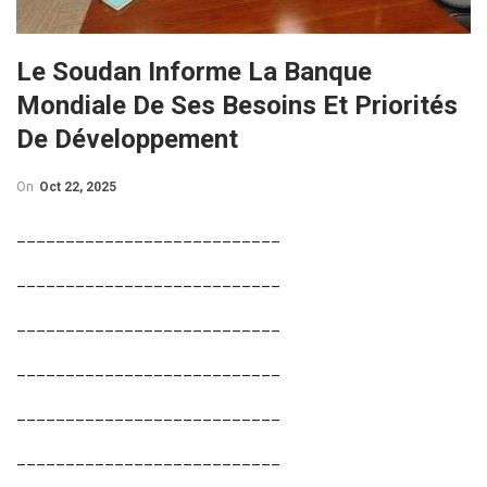
Le Soudan Informe La Banque
Mondiale De Ses Besoins Et Priorités
De Développement
On
Oct 22, 2025
___________________________
___________________________
___________________________
___________________________
___________________________
___________________________