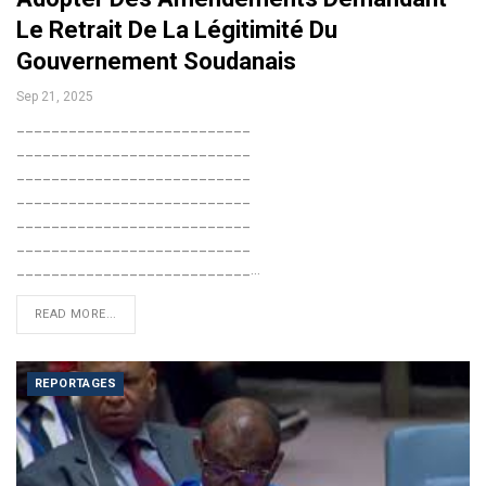
Le Retrait De La Légitimité Du
Gouvernement Soudanais
Sep 21, 2025
___________________________
___________________________
___________________________
___________________________
___________________________
___________________________
___________________________…
READ MORE...
REPORTAGES