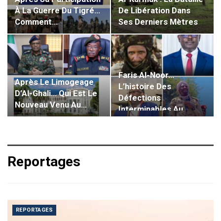
À La Guerre Du Tigré…
De Libération Dans
Comment…
Ses Derniers Mètres
Faris Al-Noor…
Après Le Limogeage
L’histoire Des
D’Al-Ghali… Qui Est Le
Défections
Nouveau Venu Au…
Interminables Au
Sein…
Reportages
REPORTAGES